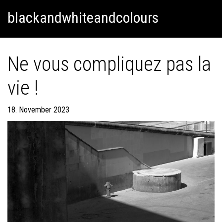
Skip
Skip to content
blackandwhiteandcolours
to
content
Ne vous compliquez pas la
vie !
18. November 2023